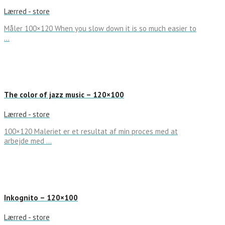
Lærred - store
Måler 100×120 When you slow down it is so much easier to
…
The color of jazz music – 120×100
Lærred - store
100×120 Maleriet er et resultat af min proces med at
arbejde med …
Inkognito – 120×100
Lærred - store