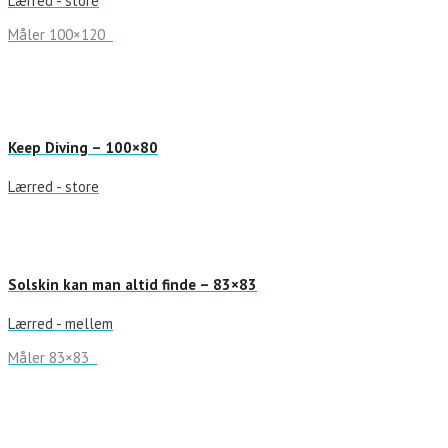
Lærred - store
Måler 100×120
Keep Diving – 100×80
Lærred - store
Solskin kan man altid finde – 83×83
Lærred - mellem
Måler 83×83