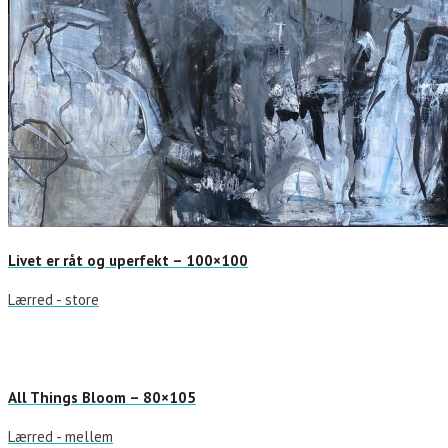
Livet er råt og uperfekt – 100×100
Lærred - store
All Things Bloom – 80×105
Lærred - mellem