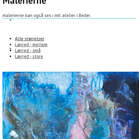
Malerierne
malerierne kan også ses i mit atelier i Beder.
Forside
Alle størrelser
Lærred - mellem
Malerierne
Lærred - små
Lærred - store
Atelier
Marika Bjørn
Små historier