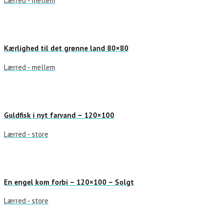
Lærred - mellem
Kærlighed til det grønne land 80×80
Lærred - mellem
Guldfisk i nyt farvand – 120×100
Lærred - store
En engel kom forbi – 120×100 – Solgt
Lærred - store