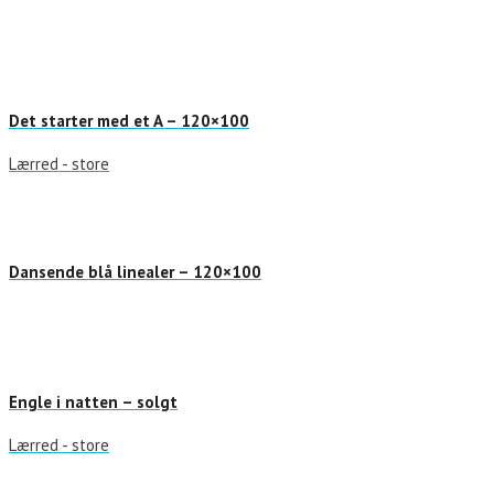
Det starter med et A – 120×100
Lærred - store
Dansende blå linealer – 120×100
Engle i natten – solgt
Lærred - store