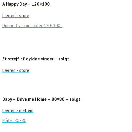
A Happy Day – 120×100
Lærred - store
Dobbeltramme måler 120×100
Et strejf af gyldne vinger – solgt
Lærred - store
Baby – Drive me Home – 80×80 – solgt
Lærred - mellem
Måler 80×80