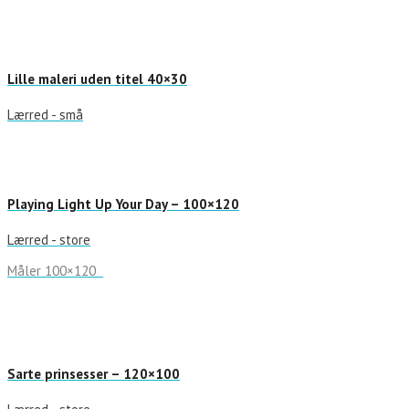
Lille maleri uden titel 40×30
Lærred - små
Playing Light Up Your Day – 100×120
Lærred - store
Måler 100×120
Sarte prinsesser – 120×100