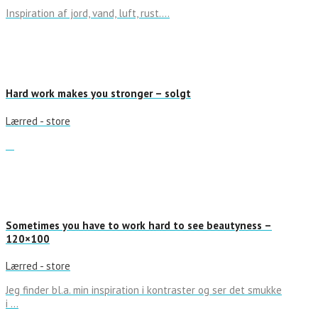
Inspiration af jord, vand, luft, rust….
Hard work makes you stronger – solgt
Lærred - store
Sometimes you have to work hard to see beautyness –
120×100
Lærred - store
Jeg finder bl.a. min inspiration i kontraster og ser det smukke
i …