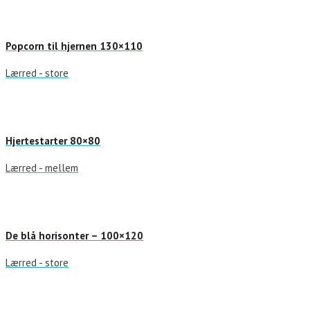
Popcorn til hjernen 130×110
Lærred - store
Hjertestarter 80×80
Lærred - mellem
De blå horisonter – 100×120
Lærred - store