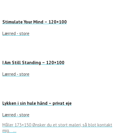
Stimulate Your Mind – 120×100
Lærred - store
I Am Still Standing – 120×100
Lærred - store
Lykken i sin hule hånd – privat eje
Lærred - store
Måler 173×150 Ønsker du et stort maleri, så blot kontakt
mig. …