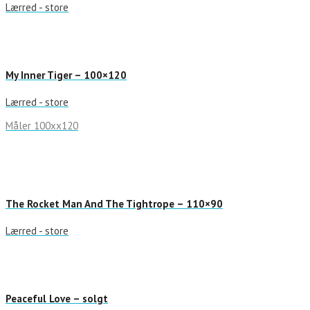
Lærred - store
My Inner Tiger – 100×120
Lærred - store
Måler 100xx120
The Rocket Man And The Tightrope – 110×90
Lærred - store
Peaceful Love – solgt