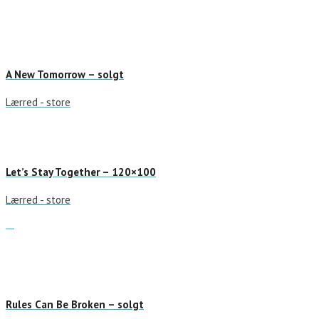
A New Tomorrow – solgt
Lærred - store
Let’s Stay Together – 120×100
Lærred - store
Rules Can Be Broken – solgt