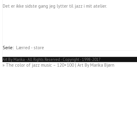
Det er ikke sidste gang jeg lytter til jazz i mit atelier.
Serie:
Lærred - store
Email
Art By Marika - All Rights Reserved - Copyright - 1998-2017
» The color of jazz music – 120×100 | Art By Marika Bjørn