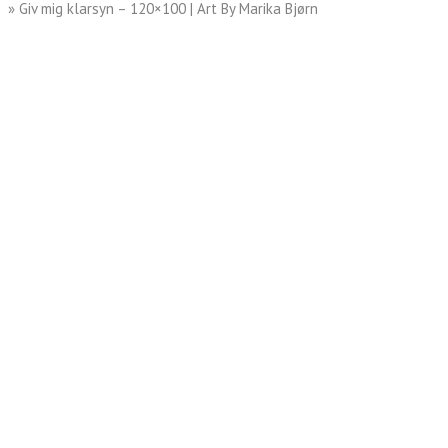
» Giv mig klarsyn – 120×100 | Art By Marika Bjørn